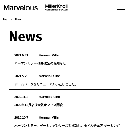
Top
>
News
Products
News
Workspaces
Seating
Tables,desking & Storage
Accessories
2021.5.31
Herman Miller
Herman Miller Gallery
ハーマンミラー 価格改定のお知らせ
About us
2021.5.25
Marvelous.inc
Services & Solution
ホームページをリニューアルいたしました。
News
2020.11.1
Marvelous.inc
Case studies
2020年11月より大阪オフィス開設
Contact
Online store
2020.10.7
Herman Miller
Recruit
ハーマンミラー、ゲーミングシリーズを拡張し、セイルチェア ゲーミング