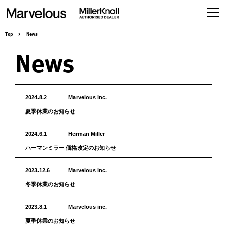
Top
>
News
Products
News
Workspaces
Seating
Tables,desking & Storage
Accessories
2024.8.2
Marvelous inc.
Herman Miller Gallery
夏季休業のお知らせ
About us
2024.6.1
Herman Miller
Services & Solution
ハーマンミラー 価格改定のお知らせ
News
2023.12.6
Marvelous inc.
Case studies
冬季休業のお知らせ
Contact
Online store
2023.8.1
Marvelous inc.
Recruit
夏季休業のお知らせ