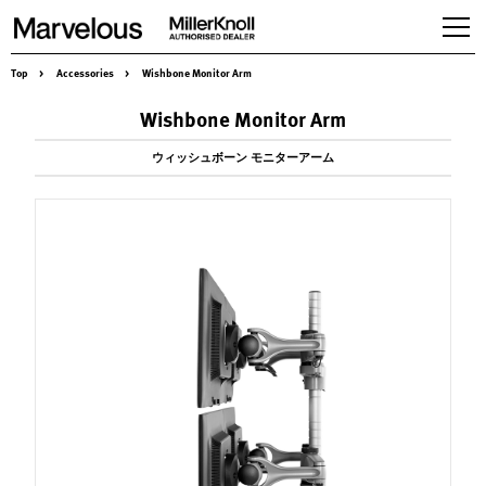
Top
>
Accessories
>
Wishbone Monitor Arm
Products
Wishbone Monitor Arm
Workspaces
Seating
ウィッシュボーン モニターアーム
Tables,desking & Storage
Accessories
Herman Miller Gallery
About us
Services & Solution
News
Case studies
Contact
Online store
Recruit