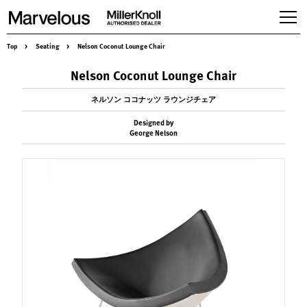
Top
>
Seating
>
Nelson Coconut Lounge Chair
Products
Nelson Coconut Lounge Chair
Workspaces
Seating
ネルソン ココナッツ ラウンジチェア
Tables,desking & Storage
Designed by
Accessories
George Nelson
Herman Miller Gallery
About us
Services & Solution
News
Case studies
Contact
Online store
Recruit