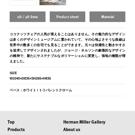
2D / 3D Data
Product sheet
Material
ココナッツチェアの人気が衰えることはありません。その魅力的なデザイン
は多くのデザインミュージアムに置かれていて、その心地よさそうな曲線は
世界中の数多くの住宅でも見ることができます。元々は快適性と動きやすさ
を追求してデザインされましたが、ジョージ・ネルソンの象徴的なデザイン
の精神で、新たにサステナブルなポリマーシェルに変更し、張地の種類が増
えました。
SIZE
W1040×D835×SH265×H835
ベース：ホワイト / トリバレントクローム
Top
Herman Miller Gallery
Products
About us