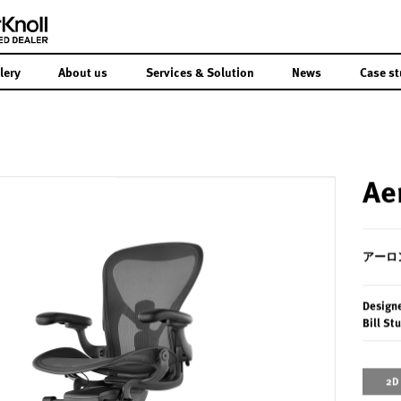
lery
About us
Services & Solution
News
Case st
Ae
アーロ
Design
Bill St
2D 