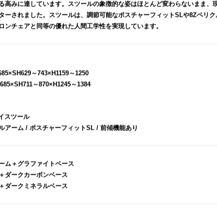
る高みに達しています。スツールの象徴的な姿はほとんど変わらないまま、
ターされました。スツールは、調節可能なポスチャーフィットSLや8Zペリ
ロンチェアと同等の優れた人間工学性を実現しています。
×SH629～743×H1159～1250
×SH711～870×H1245～1384
ハイスツール
アーム / ポスチャーフィットSL / 前傾機能あり
ーム＋グラファイトベース
＋ダークカーボンベース
＋ダークミネラルベース