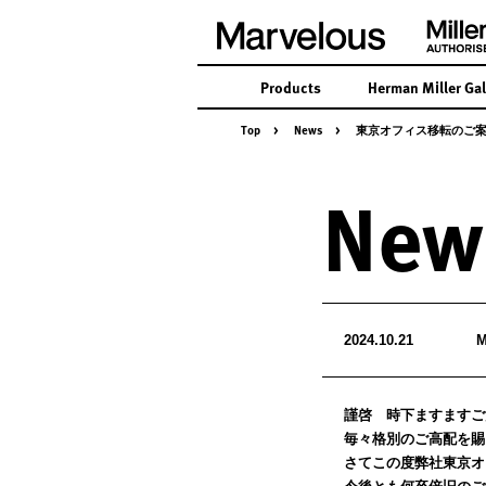
Products
Herman Miller Gal
Top
>
News
>
東京オフィス移転のご
New
2024.10.21
M
謹啓 時下ますますご
毎々格別のご高配を賜
さてこの度弊社東京オ