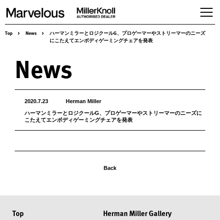
Top
>
News
>
ハーマンミラーとロジクールG、プロゲーマーやストリーマーのニーズ
Products
にこたえてエンボディゲーミングチェアを発表
Workspaces
News
Seating
Tables,desking & Storage
Accessories
2020.7.23
Herman Miller
Herman Miller Gallery
ハーマンミラーとロジクールG、プロゲーマーやストリーマーのニーズに
こたえてエンボディゲーミングチェアを発表
About us
Services & Solution
News
Case studies
Back
Contact
Online store
Recruit
Top
Herman Miller Gallery