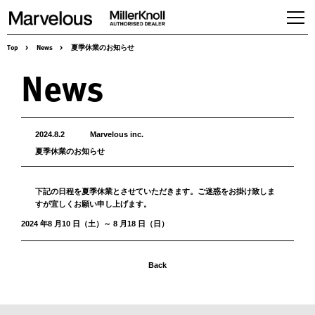
Top
>
News
>
夏季休業のお知らせ
Products
News
Workspaces
Seating
Tables,desking & Storage
Accessories
2024.8.2
Marvelous inc.
夏季休業のお知らせ
Herman Miller Gallery
About us
下記の日程を夏季休業とさせていただきます。ご迷惑をお掛け致しま
Services & Solution
すが宜しくお願い申し上げます。
News
2024 年8 月10 日（土）～ 8 月18 日（日）
Case studies
Contact
Back
Online store
Recruit