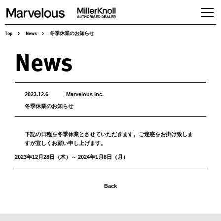
Top
>
News
>
冬季休業のお知らせ
Products
News
Workspaces
Seating
Tables,desking & Storage
Accessories
2023.12.6
Marvelous inc.
冬季休業のお知らせ
Herman Miller Gallery
About us
下記の日程を冬季休業とさせていただきます。ご迷惑をお掛け致しま
Services & Solution
すが宜しくお願い申し上げます。
News
2023年12月28日（木）～ 2024年1月8日（月）
Case studies
Contact
Back
Online store
Recruit